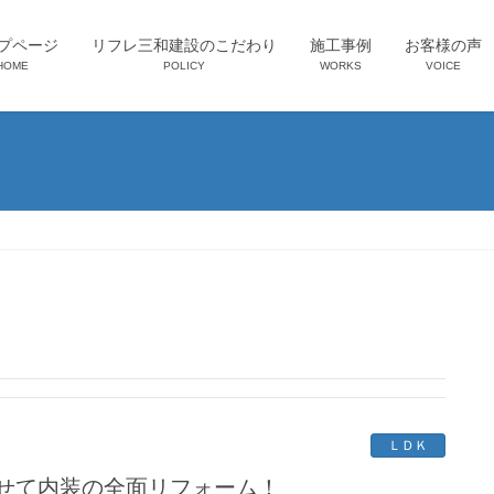
プページ
リフレ三和建設のこだわり
施工事例
お客様の声
HOME
POLICY
WORKS
VOICE
ＬＤＫ
せて内装の全面リフォーム！