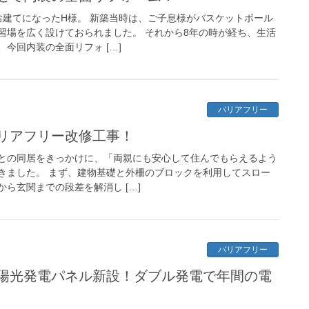
お建てになったH様。 新築当時は、ご子息様がバスケットボール
習場を広く設けておられました。 それから8年の時が経ち、生活
今回内装の全面リフォ […]
バリアフリー
リアフリー改修工事！
との同居をきっかけに、「両親にも安心して住んでもらえるよう
きました。 まず、建物基礎と外柵のブロックを利用してスロー
ら玄関までの段差を解消し […]
バリアフリー
陽光発電パネル新設！ダブル発電で年間の電